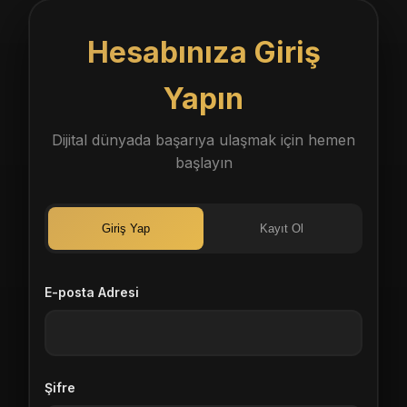
Hesabınıza Giriş
Yapın
Dijital dünyada başarıya ulaşmak için hemen
başlayın
Giriş Yap
Kayıt Ol
E-posta Adresi
Şifre