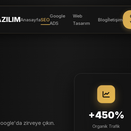
Google
Web
ZILIM
Anasayfa
SEO
Blog
İletişim
ADS
Tasarım
+450%
oogle'da zirveye çıkın.
Organik Trafik