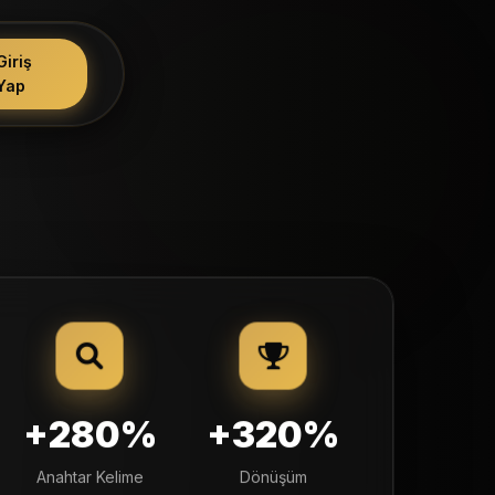
Giriş
Yap
+280%
+320%
Anahtar Kelime
Dönüşüm