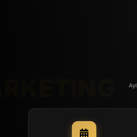
ARKETING
Ayl