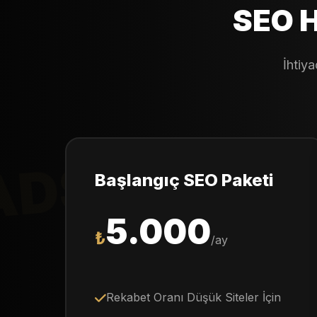
SEO H
İhtiy
 ADS
Başlangıç SEO Paketi
5.000
₺
/ay
Rekabet Oranı Düşük Siteler İçin