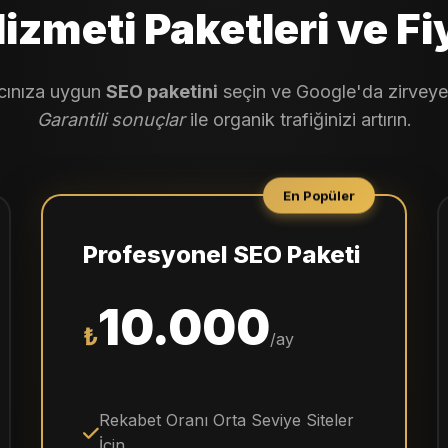
izmeti Paketleri ve Fiy
acınıza uygun
SEO paketini
seçin ve Google'da zirveye 
Garantili sonuçlar
ile organik trafiğinizi artırın.
En Popüler
Profesyonel SEO Paketi
10.000
₺
/ay
Rekabet Oranı Orta Seviye Siteler
İçin