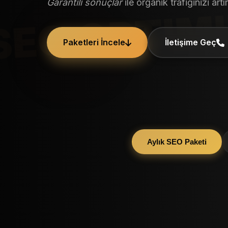
Garantili sonuçlar
ile organik trafiğinizi artır
SEO OPT
Paketleri İncele
İletişime Geç
Aylık SEO Paketi