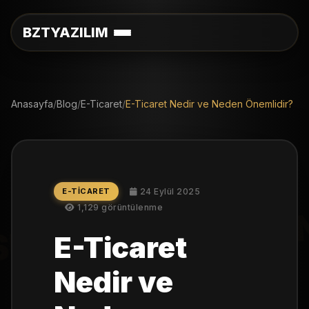
BZTYAZILIM
Anasayfa
/
Blog
/
E-Ticaret
/
E-Ticaret Nedir ve Neden Önemlidir?
E-TICARET
24 Eylül 2025
1,129 görüntülenme
SEO OPTIMIZATIO
E-Ticaret
Nedir ve