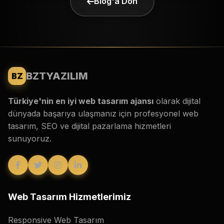
Blog'a Dön
BZTYAZILIM
BZ
Türkiye'nin en iyi web tasarım ajansı
olarak dijital
dünyada başarıya ulaşmanız için profesyonel web
tasarım, SEO ve dijital pazarlama hizmetleri
sunuyoruz.
NTENT STRATEGY
Web Tasarım Hizmetlerimiz
Responsive Web Tasarım